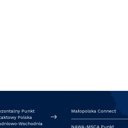
yzontalny Punkt
Małopolska Connect
taktowy Polska
udniowo-Wschodnia
NAWA-MSCA Punkt