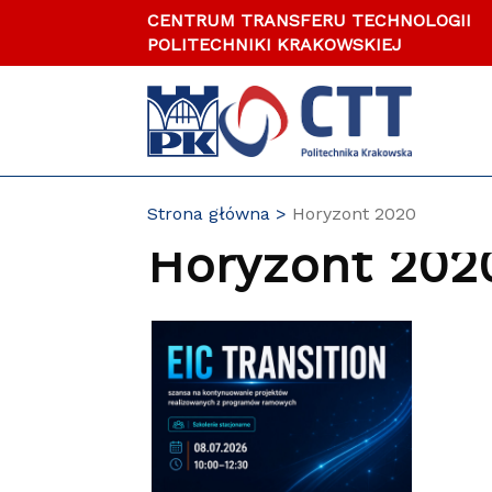
Przejdź
CENTRUM TRANSFERU TECHNOLOGII
do
POLITECHNIKI KRAKOWSKIEJ
zawartości
strony
Strona główna
Horyzont 2020
Horyzont 202