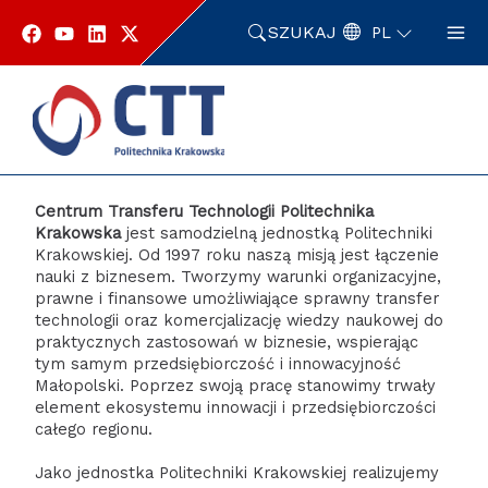
Przejdź
do
SZUKAJ
PL
zawartości
strony
Strona główna
O centrum
Centrum Transferu Technologii Politechnika
Krakowska
jest samodzielną jednostką Politechniki
Krakowskiej. Od 1997 roku naszą misją jest łączenie
nauki z biznesem. Tworzymy warunki organizacyjne,
prawne i finansowe umożliwiające sprawny transfer
technologii oraz komercjalizację wiedzy naukowej do
praktycznych zastosowań w biznesie, wspierając
tym samym przedsiębiorczość i innowacyjność
Małopolski. Poprzez swoją pracę stanowimy trwały
element ekosystemu innowacji i przedsiębiorczości
całego regionu.
Jako jednostka Politechniki Krakowskiej realizujemy