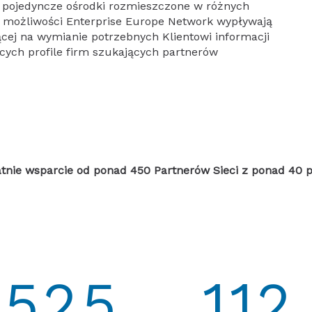
ż pojedyncze ośrodki rozmieszczone w różnych
 i możliwości Enterprise Europe Network wypływają
ącej na wymianie potrzebnych Klientowi informacji
cych profile firm szukających partnerów
nie wsparcie od ponad 450 Partnerów Sieci z ponad 40 pań
525
112