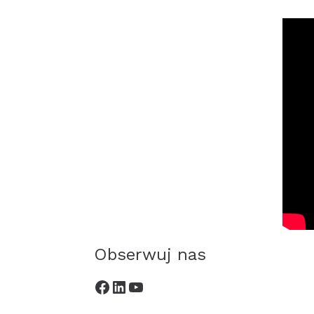
Obserwuj nas
Profil Enterprise Europe Network w portalu Facebook
Profil Enterprise Europe Network w portalu Linkedin
Kanał Enterprise Europe Network w portalu YouTube