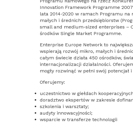
Programu Ramowego na rzecz Konkurency
Innovation Framework Programme 2007 –
lata 2014-2020 w ramach Programu na r
małych i średnich przedsiębiorstw (Pro
small and medium-sized enterprises – 
środków Single Market Programme.
Enterprise Europe Network to największa 
wspierają rozwój mikro, małych i średni
całym świecie działa 450 ośrodków, świa
internacjonalizacji działalności. Oferu
mogły rozwinąć w pełni swój potencjał i
Oferujemy:
uczestnictwo w giełdach kooperacyjnych
doradztwo ekspertów w zakresie dofinan
szkolenia i warsztaty;
audyty innowacyjności;
wsparcie w transferze technologii