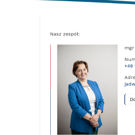
Nasz zespół:
mgr
Num
+48 
Adre
jadw
D