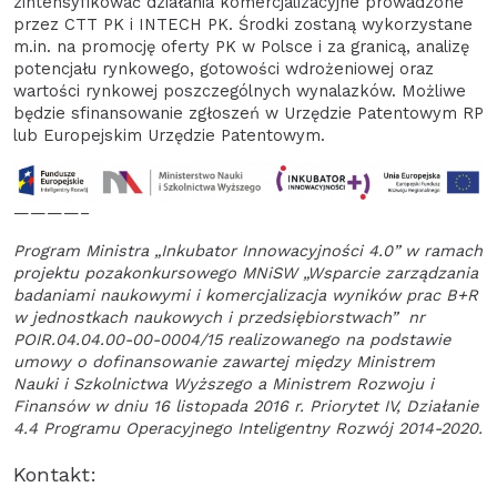
zintensyfikować działania komercjalizacyjne prowadzone
przez CTT PK i INTECH PK. Środki zostaną wykorzystane
m.in. na promocję oferty PK w Polsce i za granicą, analizę
potencjału rynkowego, gotowości wdrożeniowej oraz
wartości rynkowej poszczególnych wynalazków. Możliwe
będzie sfinansowanie zgłoszeń w Urzędzie Patentowym RP
lub Europejskim Urzędzie Patentowym.
————–
Program Ministra „Inkubator Innowacyjności 4.0” w ramach
projektu pozakonkursowego MNiSW „Wsparcie zarządzania
badaniami naukowymi i komercjalizacja wyników prac B+R
w jednostkach naukowych i przedsiębiorstwach” nr
POIR.04.04.00-00-0004/15 realizowanego na podstawie
umowy o dofinansowanie zawartej między Ministrem
Nauki i Szkolnictwa Wyższego a Ministrem Rozwoju i
Finansów w dniu 16 listopada 2016 r. Priorytet IV, Działanie
4.4 Programu Operacyjnego Inteligentny Rozwój 2014-2020.
Kontakt: