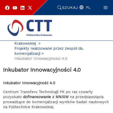
Przejdź
do
SZUKAJ
PL
zawartości
strony
Strona główna
Komercjalizacja wyników badań Politechniki
Krakowskiej
Projekty realizowane przez zespół ds.
komercjalizacji
Inkubator Innowacyjności 4.0
Inkubator Innowacyjności 4.0
Inkubator Innowacyjność 4.0
Centrum Transferu Technologii PK po raz czwarty
pozyskało
dofinansowanie z MNISW
na przedsięwzięcia
prowadzące do komercjalizacji wyników badań naukowych
na Politechnice Krakowskiej.