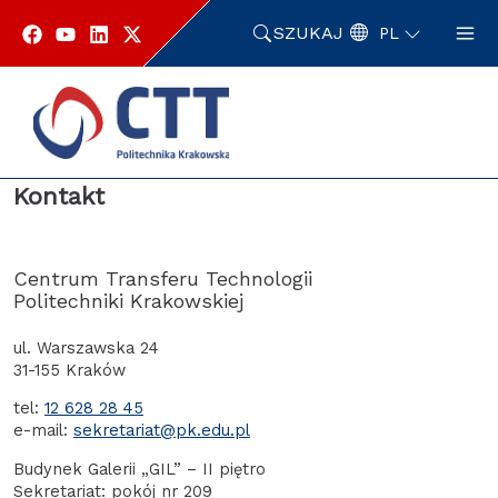
Przejdź
do
SZUKAJ
PL
zawartości
strony
Strona główna
Kontakt
Kontakt
Centrum Transferu Technologii
Politechniki Krakowskiej
ul. Warszawska 24
31-155 Kraków
tel:
12 628 28 45
e-mail:
sekretariat@pk.edu.pl
Budynek Galerii „GIL” – II piętro
Sekretariat: pokój nr 209