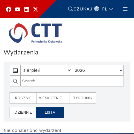
Przejdź
do
SZUKAJ
PL
zawartości
strony
Strona główna
Wydarzenia
Wydarzenia
Wydarzenia
ROCZNIE
MIESIĘCZNIE
TYGODNIK
DZIENNIE
LISTA
Nie odnaleziono wydarzeń!