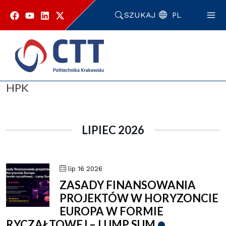
Przejdź
do
SZUKAJ
PL
zawartości
strony
Strona główna
Wydarzenia
HPK
HPK
LIPIEC 2026
lip 16 2026
ZASADY FINANSOWANIA
PROJEKTÓW W HORYZONCIE
EUROPA W FORMIE
RYCZAŁTOWEJ – LUMP SUM