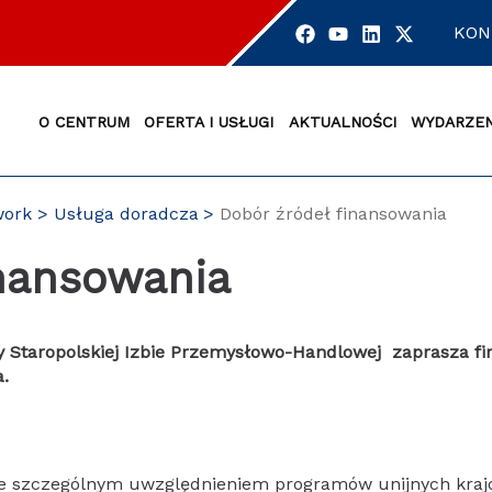
KON
O CENTRUM
OFERTA I USŁUGI
AKTUALNOŚCI
WYDARZEN
work
Usługa doradcza
Dobór źródeł finansowania
inansowania
 Staropolskiej Izbie Przemysłowo-Handlowej zaprasza fi
a.
ze szczególnym uwzględnieniem programów unijnych kra