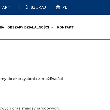
TAKT
SZUKAJ
PL
IA
OBSZARY DZIAŁALNOŚCI
KONTAKT
rmy do skorzystania z możliwości
jowych oraz międzynarodowych,