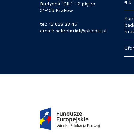
4.0
Budyenk "GIL" - 2 piętro
31-155 Kraków
Kom
tel:
12 628 28 45
bada
email:
sekretariat@pk.edu.pl
Kra
Ofe