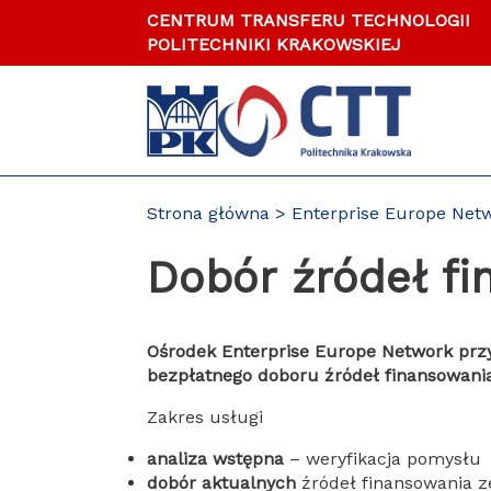
Przejdź
CENTRUM TRANSFERU TECHNOLOGII
do
POLITECHNIKI KRAKOWSKIEJ
zawartości
strony
Strona główna
Enterprise Europe Net
Dobór źródeł f
Ośrodek Enterprise Europe Network przy
bezpłatnego doboru źródeł finansowani
Zakres usługi
analiza wstępna
– weryfikacja pomysłu
dobór aktualnych
źródeł finansowania 