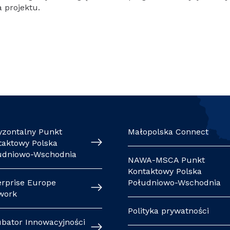
 projektu.
yzontalny Punkt
Małopolska Connect
taktowy Polska
udniowo-Wschodnia
NAWA-MSCA Punkt
Kontaktowy Polska
erprise Europe
Południowo-Wschodnia
work
Polityka prywatności
ubator Innowacyjności