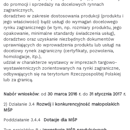
do promocji i sprzedaży na docelowych rynnach
zagranicznych,
doradztwo w zakresie dostosowania produkcji (produktu i
jego właściwości) bądź usługi do wymagań docelowego
rynku zagranicznego (w tym, np. rozmiary produktu, jego
opakowanie, minimalne standardy świadczenia usług),
doradztwo oraz uzyskanie niezbędnych dokumentów
uprawniających do wprowadzenia produktu lub usługi na
docelowy rynek zagraniczny (certyfikaty, pozwolenia,
homologacje, itp.),
udział w charakterze wystawcy w imprezach targowo-
wystawienniczych zorientowanych na rynki zagraniczne,
odbywających się na terytorium Rzeczpospolitej Polskiej
lub za granicą.
Nabór wniosków
: od
30 marca 2016 r.
do
31 stycznia 2017 r.
2) Działanie 3.4
Rozwój i konkurencyjność małopolskich
MŚP
Poddziałanie 3.4.4
Dotacje dla MŚP
Typ projektów B :
Inwestycje MŚP produkujących