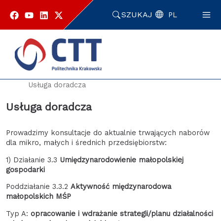
Przejdź
do
SZUKAJ
PL
zawartości
strony
Strona główna
Enterprise Europe Network
Usługa doradcza
Usługa doradcza
Prowadzimy konsultacje do aktualnie trwających naborów
dla mikro, małych i średnich przedsiębiorstw:
1) Działanie 3.3
Umiędzynarodowienie małopolskiej
gospodarki
Poddziałanie 3.3.2
Aktywność międzynarodowa
małopolskich MŚP
Typ A:
opracowanie i wdrażanie strategii/planu działalności