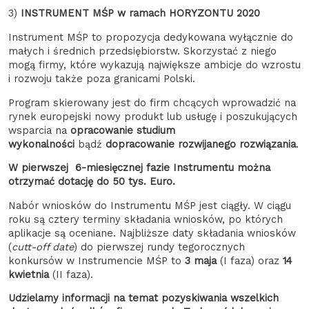
3)
INSTRUMENT MŚP w ramach HORYZONTU 2020
Instrument MŚP to propozycja dedykowana wyłącznie do
małych i średnich przedsiębiorstw. Skorzystać z niego
mogą firmy, które wykazują największe ambicje do wzrostu
i rozwoju także poza granicami Polski.
Program skierowany jest do firm chcących wprowadzić na
rynek europejski nowy produkt lub usługę i poszukujących
wsparcia na
opracowanie studium
wykonalności
bądź
dopracowanie rozwijanego rozwiązania
.
W pierwszej 6-miesięcznej fazie Instrumentu można
otrzymać dotację do 50 tys. Euro.
Nabór wniosków do Instrumentu MŚP jest ciągły. W ciągu
roku są cztery terminy składania wniosków, po których
aplikacje są oceniane. Najbliższe daty składania wniosków
(
cutt-off date
) do pierwszej rundy tegorocznych
konkursów w Instrumencie MŚP to
3
maja
(I faza) oraz
14
kwietnia
(II faza).
Udzielamy informacji na temat pozyskiwania wszelkich