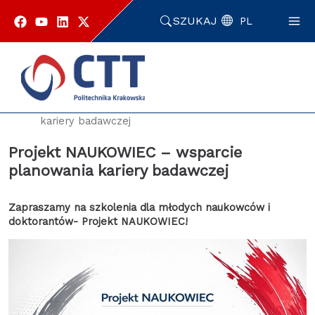
Przejdź
do
SZUKAJ
PL
zawartości
strony
Strona główna
Aktualności
Projekt NAUKOWIEC – wsparcie planowania
kariery badawczej
Projekt NAUKOWIEC – wsparcie
planowania kariery badawczej
Zapraszamy na szkolenia dla młodych naukowców i
doktorantów- Projekt NAUKOWIEC!