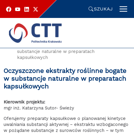
Przejdź
do
SZUKAJ
zawartości
strony
Strona główna
Oferty technologiczne
Oczyszczone ekstrakty roślinne bogate w
substancje naturalne w preparatach
kapsułkowych
Oczyszczone ekstrakty roślinne bogate
w substancje naturalne w preparatach
kapsułkowych
Kierownik projektu:
mgr inż. Katarzyna Sutor- Świeży
Oferujemy preparaty kapsułkowe o planowanej kinetyce
uwalniania substancji aktywnej – ekstraktu wzbogaconego
w pożądane substancje z surowców roślinnych – w tym