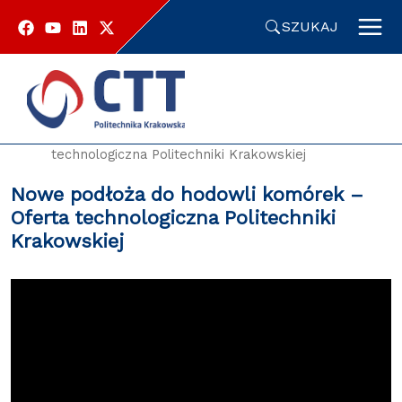
Przejdź
do
SZUKAJ
zawartości
strony
Strona główna
Oferty technologiczne
Nowe podłoża do hodowli komórek – Oferta
technologiczna Politechniki Krakowskiej
Nowe podłoża do hodowli komórek –
Oferta technologiczna Politechniki
Krakowskiej