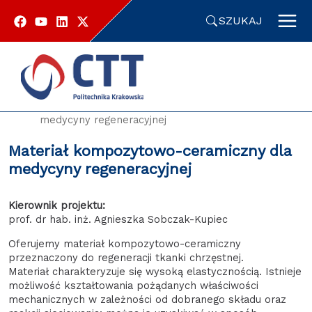
Przejdź
do
SZUKAJ
zawartości
strony
Strona główna
Oferty technologiczne
Materiał kompozytowo-ceramiczny dla
medycyny regeneracyjnej
Materiał kompozytowo-ceramiczny dla
medycyny regeneracyjnej
Kierownik projektu:
prof. dr hab. inż. Agnieszka Sobczak-Kupiec
Oferujemy materiał kompozytowo-ceramiczny
przeznaczony do regeneracji tkanki chrzęstnej.
Materiał charakteryzuje się wysoką elastycznością. Istnieje
możliwość kształtowania pożądanych właściwości
mechanicznych w zależności od dobranego składu oraz