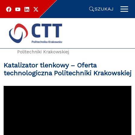
Przejdź
do
SZUKAJ
zawartości
strony
Strona główna
Oferty technologiczne
Katalizator tlenkowy – Oferta technologiczna
Politechniki Krakowskiej
Katalizator tlenkowy – Oferta
technologiczna Politechniki Krakowskiej