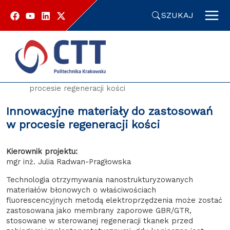
Przejdź
do
SZUKAJ
zawartości
strony
Strona główna
Oferty technologiczne
Innowacyjne materiały do zastosowań w
procesie regeneracji kości
Innowacyjne materiały do zastosowań
w procesie regeneracji kości
Kierownik projektu:
mgr inż. Julia Radwan-Pragłowska
Technologia otrzymywania nanostrukturyzowanych
materiałów błonowych o właściwościach
fluorescencyjnych metodą elektroprzędzenia może zostać
zastosowana jako membrany zaporowe GBR/GTR,
stosowane w sterowanej regeneracji tkanek przed