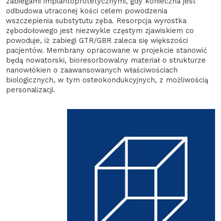
zabiegami implantoprotetycznymi, gdy konieczna jest
odbudowa utraconej kości celem powodzenia
wszczepienia substytutu zęba. Resorpcja wyrostka
zębodołowego jest niezwykle częstym zjawiskiem co
powoduje, iż zabiegi GTR/GBR zaleca się większości
pacjentów. Membrany opracowane w projekcie stanowić
będą nowatorski, bioresorbowalny materiał o strukturze
nanowłókien o zaawansowanych właściwościach
biologicznych, w tym osteokondukcyjnych, z możliwością
personalizacji.