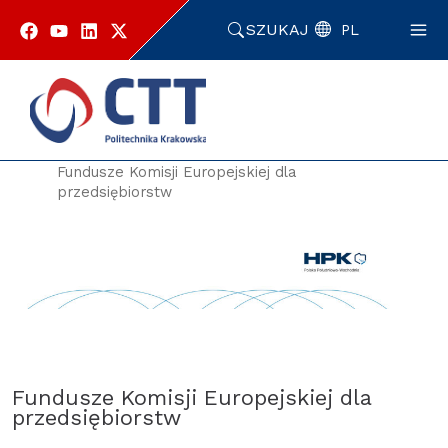
Przejdź
do
SZUKAJ
PL
zawartości
strony
Strona główna
Oferta i usługi
Dla Przedsiębiorców
Fundusze Komisji Europejskiej dla
przedsiębiorstw
Fundusze Komisji Europejskiej dla
przedsiębiorstw