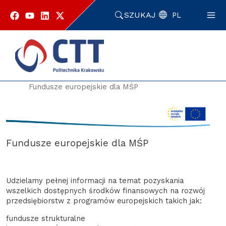
Przejdź
do
SZUKAJ
PL
zawartości
strony
Strona główna
Oferta i usługi
Dla Przedsiębiorców
Fundusze europejskie dla MŚP
Fundusze europejskie dla MŚP
Udzielamy pełnej informacji na temat pozyskania
wszelkich dostępnych środków finansowych na rozwój
przedsiębiorstw z programów europejskich takich jak:
fundusze strukturalne