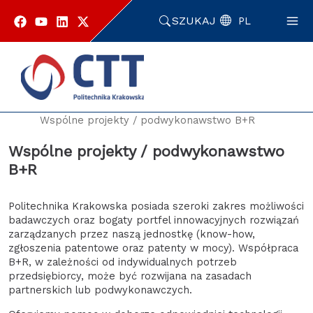
Przejdź
do
SZUKAJ
PL
zawartości
strony
Strona główna
Oferta i usługi
Dla Przedsiębiorców
Wspólne projekty / podwykonawstwo B+R
Wspólne projekty / podwykonawstwo
B+R
Politechnika Krakowska posiada szeroki zakres możliwości
badawczych oraz bogaty portfel innowacyjnych rozwiązań
zarządzanych przez naszą jednostkę (know-how,
zgłoszenia patentowe oraz patenty w mocy). Współpraca
B+R, w zależności od indywidualnych potrzeb
przedsiębiorcy, może być rozwijana na zasadach
partnerskich lub podwykonawczych.