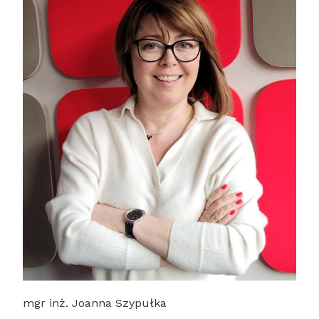
mgr inż. Joanna Szypułka