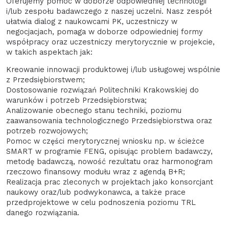
Oferujemy pomoc w doborze odpowiedniej technologii
i/lub zespołu badawczego z naszej uczelni. Nasz zespół
ułatwia dialog z naukowcami PK, uczestniczy w
negocjacjach, pomaga w doborze odpowiedniej formy
współpracy oraz uczestniczy merytorycznie w projekcie,
w takich aspektach jak:
Kreowanie innowacji produktowej i/lub usługowej wspólnie
z Przedsiębiorstwem;
Dostosowanie rozwiązań Politechniki Krakowskiej do
warunków i potrzeb Przedsiębiorstwa;
Analizowanie obecnego stanu techniki, poziomu
zaawansowania technologicznego Przedsiębiorstwa oraz
potrzeb rozwojowych;
Pomoc w części merytorycznej wniosku np. w ścieżce
SMART w programie FENG, opisując problem badawczy,
metodę badawczą, nowość rezultatu oraz harmonogram
rzeczowo finansowy modułu wraz z agendą B+R;
Realizacja prac zleconych w projektach jako konsorcjant
naukowy oraz/lub podwykonawca, a także prace
przedprojektowe w celu podnoszenia poziomu TRL
danego rozwiązania.