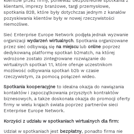
klientów przez firmy, ponieważ bezpośrednie spotkania z
klientami, imprezy branżowe, targi przemysłowe,
spotkania B2B, które były dotychczas jednym z kanałów
pozyskiwania klientów były w nowej rzeczywistości
niemożliwe.
Sieć Enterprise Europe Network podjęła jednak wyzwanie
organizacji
wydarzeń wirtualnych
. Spotkania organizowane
przez sieć odbywają się
na miejscu
lub
online
poprzez
dedykowaną platformę spotkań b2match, na której
wdrożone zostało zintegrowane rozwiązanie do
wirtualnych spotkań 1:1, które oferuje uczestnikom
możliwość odbywania spotkań b2b w czasie
rzeczywistym, za pomocą połączeń wideo.
Spotkania kooperacyjne
to idealna okazja do nawiązania
kontaktów i zapoczątkowania przyszłych kontraktów
biznesowych, a także doskonała okazja do promocji oferty
firmy w wielu krajach świata poprzez partnerów sieci
Enterprise Europe Network.
Korzyści z udziału w spotkaniach wirtualnych dla firm:
Udział w spotkaniach jest
bezpłatny
, ponadto firma nie