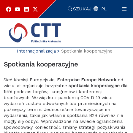
Przejdź
do
SZUKAJ
PL
zawartości
strony
Strona główna
Enterprise Europe Network
O nas
Internacjonalizacja
Spotkania kooperacyjne
Spotkania kooperacyjne
Sieć Komisji Europejskiej
Enterprise Europe Network
od
wielu lat organizuje bezpłatne
spotkania kooperacyjne dla
firm
podczas targów, kongresów i konferencji
branżowych. Wzwiązku z pandemią COVID-19 wiele
wydarzeń zostało odwołanych lub przeniesionych na
późniejszy termin. Jednocześnie towarzyszące im
wydarzenia, takie jak właśnie spotkania B2B również nie
mogły się odbyć. Wprowadzone na świecie ograniczenia
spowodowały konieczność zmiany strategii pozyskiwania