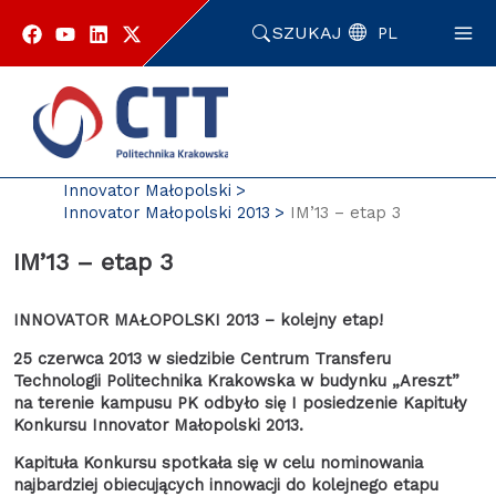
Przejdź
do
SZUKAJ
PL
zawartości
strony
Strona główna
Enterprise Europe Network
Innovator Małopolski
Innovator Małopolski 2013
IM’13 – etap 3
IM’13 – etap 3
INNOVATOR MAŁOPOLSKI 2013 – kolejny etap!
25 czerwca 2013 w siedzibie Centrum Transferu
Technologii Politechnika Krakowska w budynku „Areszt”
na terenie kampusu PK odbyło się I posiedzenie Kapituły
Konkursu Innovator Małopolski 2013.
Kapituła Konkursu spotkała się w celu nominowania
najbardziej obiecujących innowacji do kolejnego etapu