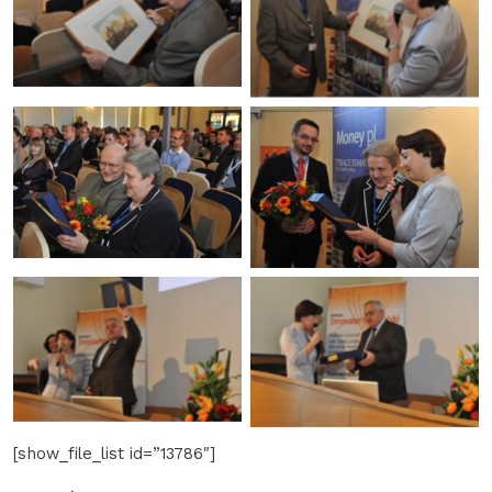
[show_file_list id=”13786″]