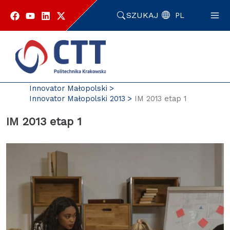
Przejdź
do
SZUKAJ
PL
zawartości
strony
Strona główna
Enterprise Europe Network
Innovator Małopolski
Innovator Małopolski 2013
IM 2013 etap 1
IM 2013 etap 1