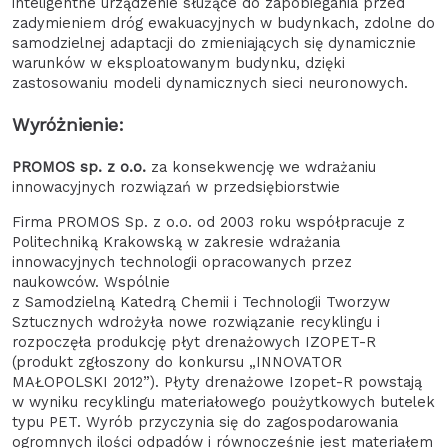
inteligentne urządzenie służące do zapobiegania przed
zadymieniem dróg ewakuacyjnych w budynkach, zdolne do
samodzielnej adaptacji do zmieniających się dynamicznie
warunków w eksploatowanym budynku, dzięki
zastosowaniu modeli dynamicznych sieci neuronowych.
Wyróżnienie:
PROMOS sp. z o.o.
za konsekwencję we wdrażaniu
innowacyjnych rozwiązań w przedsiębiorstwie
Firma PROMOS Sp. z o.o. od 2003 roku współpracuje z
Politechniką Krakowską w zakresie wdrażania
innowacyjnych technologii opracowanych przez
naukowców. Wspólnie
z Samodzielną Katedrą Chemii i Technologii Tworzyw
Sztucznych wdrożyła nowe rozwiązanie recyklingu i
rozpoczęła produkcję płyt drenażowych IZOPET-R
(produkt zgłoszony do konkursu „INNOVATOR
MAŁOPOLSKI 2012”). Płyty drenażowe Izopet-R powstają
w wyniku recyklingu materiałowego poużytkowych butelek
typu PET. Wyrób przyczynia się do zagospodarowania
ogromnych ilości odpadów i równocześnie jest materiałem