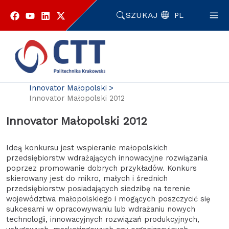
Przejdź
do
SZUKAJ
PL
zawartości
strony
Strona główna
Enterprise Europe Network
Innovator Małopolski
Innovator Małopolski 2012
Innovator Małopolski 2012
Ideą konkursu jest wspieranie małopolskich
przedsiębiorstw wdrażających innowacyjne rozwiązania
poprzez promowanie dobrych przykładów. Konkurs
skierowany jest do mikro, małych i średnich
przedsiębiorstw posiadających siedzibę na terenie
województwa małopolskiego i mogących poszczycić się
sukcesami w opracowywaniu lub wdrażaniu nowych
technologii, innowacyjnych rozwiązań produkcyjnych,