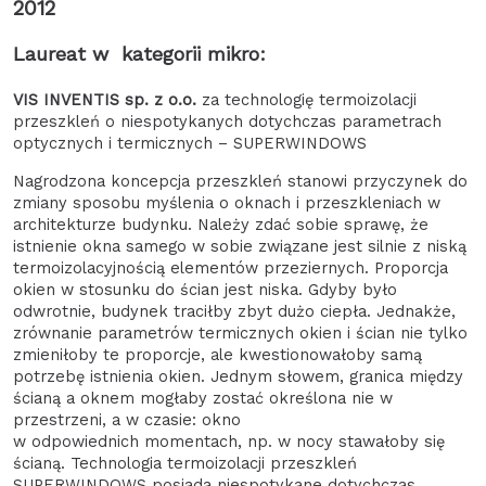
2012
Laureat w kategorii mikro:
VIS INVENTIS sp. z o.o.
za technologię termoizolacji
przeszkleń o niespotykanych dotychczas parametrach
optycznych i termicznych – SUPERWINDOWS
Nagrodzona koncepcja przeszkleń stanowi przyczynek do
zmiany sposobu myślenia o oknach i przeszkleniach w
architekturze budynku. Należy zdać sobie sprawę, że
istnienie okna samego w sobie związane jest silnie z niską
termoizolacyjnością elementów przeziernych. Proporcja
okien w stosunku do ścian jest niska. Gdyby było
odwrotnie, budynek traciłby zbyt dużo ciepła. Jednakże,
zrównanie parametrów termicznych okien i ścian nie tylko
zmieniłoby te proporcje, ale kwestionowałoby samą
potrzebę istnienia okien. Jednym słowem, granica między
ścianą a oknem mogłaby zostać określona nie w
przestrzeni, a w czasie: okno
w odpowiednich momentach, np. w nocy stawałoby się
ścianą. Technologia termoizolacji przeszkleń
SUPERWINDOWS posiada niespotykane dotychczas