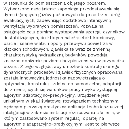
w stosunku do pomieszczenia objętego pożarem.
Wytworzone nadciśnienie zapobiega przedostawaniu się
dymu i gorących gazów pożarowych do przestrzeni dróg
ewakuacyjnych, zapewniając dodatkowo intensywną
wentylację wybranych pomieszczeń. Pozwala na
osiągnięcie celu pomimo występowania szeregu czynników
destabilizujących, do których należą: efekt kominowy,
parcie i ssanie wiatru i opory przepływu powietrza w
klatkach schodowych. Zjawiska te wraz ze zmienną
charakterystyką hydrauliczną budynków powodują
znaczne obniżenie poziomu bezpieczeństwa w przypadku
pożaru. Z tego względu, aby umożliwić kontrolę szeregu
dynamicznych procesów i zjawisk fizycznych opracowana
została innowacyjna jednostka napowietrzająca o
optymalnej konstrukcji, zdolna do samodzielnej adaptacji
do zmieniających się warunków pracy i wykorzystującej
algorytm adaptacyjno-predykcyjny. Urządzenie jest
unikalnym w skali światowej rozwiązaniem technicznym,
będącym pierwszą praktyczną aplikacją technik sztucznej
inteligencji w zakresie instalacji różnicowania ciśnienia, w
którym zastosowano system regulacji opartej na
algorytmie adaptacyjno-predykcyjnym. Jest to pierwsze