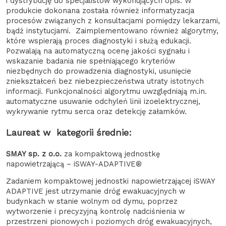
i dystrybucję do specjalistów wykonujących opis. W
produkcie dokonana została również informatyzacja
procesów związanych z konsultacjami pomiędzy lekarzami,
bądź instytucjami. Zaimplementowano również algorytmy,
które wspierają proces diagnostyki i służą edukacji.
Pozwalają na automatyczną ocenę jakości sygnału i
wskazanie badania nie spełniającego kryteriów
niezbędnych do prowadzenia diagnostyki, usunięcie
zniekształceń bez niebezpieczeństwa utraty istotnych
informacji. Funkcjonalności algorytmu uwzględniają m.in.
automatyczne usuwanie odchyleń linii izoelektrycznej,
wykrywanie rytmu serca oraz detekcję załamków.
Laureat w kategorii średnie:
SMAY sp. z o.o.
za kompaktową jednostkę
napowietrzającą – iSWAY-ADAPTIVE®
Zadaniem kompaktowej jednostki napowietrzającej iSWAY
ADAPTIVE jest utrzymanie dróg ewakuacyjnych w
budynkach w stanie wolnym od dymu, poprzez
wytworzenie i precyzyjną kontrolę nadciśnienia w
przestrzeni pionowych i poziomych dróg ewakuacyjnych,