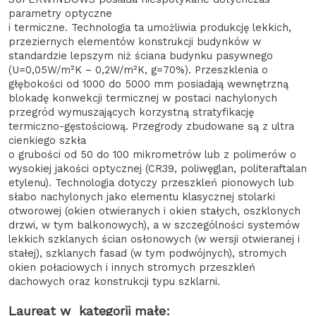
parametry optyczne
i termiczne. Technologia ta umożliwia produkcję lekkich,
przeziernych elementów konstrukcji budynków w
standardzie lepszym niż ściana budynku pasywnego
(U=0,05W/m²K – 0,2W/m²K, g=70%). Przeszklenia o
głębokości od 1000 do 5000 mm posiadają wewnętrzną
blokadę konwekcji termicznej w postaci nachylonych
przegród wymuszających korzystną stratyfikację
termiczno-gęstościową. Przegrody zbudowane są z ultra
cienkiego szkła
o grubości od 50 do 100 mikrometrów lub z polimerów o
wysokiej jakości optycznej (CR39, poliwęglan, politeraftalan
etylenu). Technologia dotyczy przeszkleń pionowych lub
słabo nachylonych jako elementu klasycznej stolarki
otworowej (okien otwieranych i okien stałych, oszklonych
drzwi, w tym balkonowych), a w szczególności systemów
lekkich szklanych ścian osłonowych (w wersji otwieranej i
stałej), szklanych fasad (w tym podwójnych), stromych
okien połaciowych i innych stromych przeszkleń
dachowych oraz konstrukcji typu szklarni.
Laureat w kategorii małe: