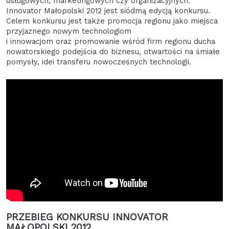
usługowych, marketingowych czy organizacyjnych.
Innovator Małopolski 2012 jest siódmą edycją konkursu.
Celem konkursu jest także promocja regionu jako miejsca
przyjaznego nowym technologiom
i innowacjom oraz promowanie wśród firm regionu ducha
nowatorskiego podejścia do biznesu, otwartości na śmiałe
pomysły, idei transferu nowoczesnych technologii.
PRZEBIEG KONKURSU INNOVATOR
MAŁOPOLSKI 2012