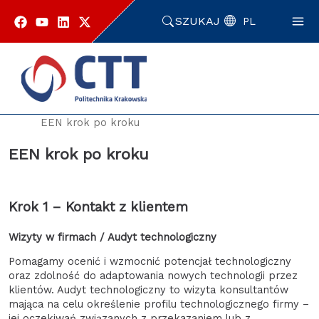
Przejdź
do
SZUKAJ
PL
zawartości
strony
Strona główna
Enterprise Europe Network
EEN krok po kroku
EEN krok po kroku
Krok 1 – Kontakt z klientem
Wizyty w firmach / Audyt technologiczny
Pomagamy ocenić i wzmocnić potencjał technologiczny
oraz zdolność do adaptowania nowych technologii przez
klientów. Audyt technologiczny to wizyta konsultantów
mająca na celu określenie profilu technologicznego firmy –
jej oczekiwań związanych z przekazaniem lub z